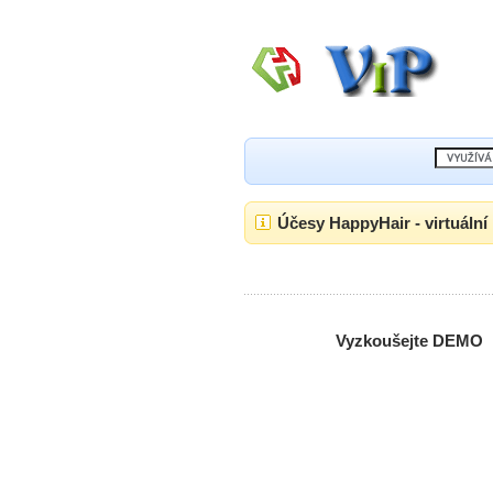
Účesy HappyHair - virtuální 
Vyzkoušejte DEMO